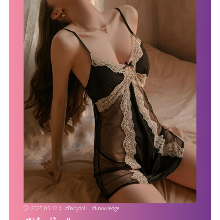
2025-03-12
#
Babydoll
#
knowledge