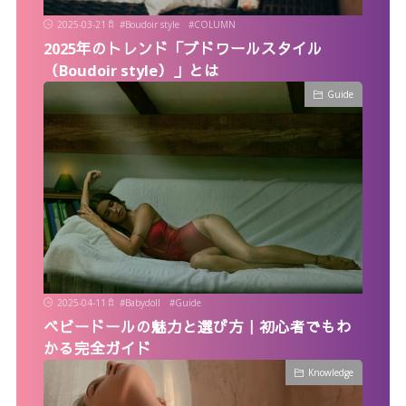
2025-03-21
#
Boudoir style
#
COLUMN
2025年のトレンド「ブドワールスタイル
（Boudoir style）」とは
Guide
2025-04-11
#
Babydoll
#
Guide
ベビードールの魅力と選び方｜初心者でもわ
かる完全ガイド
Knowledge