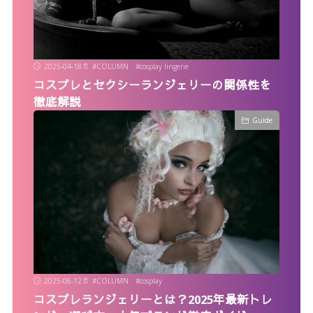
2025-04-18
#
COLUMN
#
cosplay lingerie
コスプレとセクシーランジェリーの関係性を
徹底解説
Guide
2025-06-12
#
COLUMN
#
cosplay
コスプレランジェリーとは？2025年最新トレ