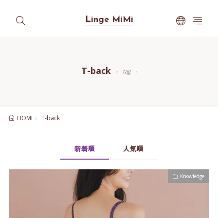
Linge MiMi
T-back
tag
T-back
HOME
新着順
人気順
Knowledge