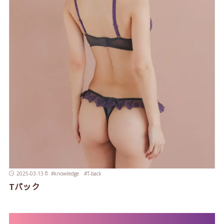
2025-03-13
#
knowledge
#
T-back
Tバック