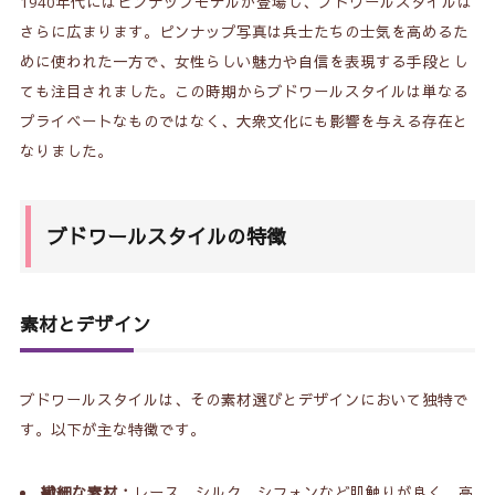
1940年代にはピンナップモデルが登場し、ブドワールスタイルは
5-1.
多様性とサステナビリティ
さらに広まります。ピンナップ写真は兵士たちの士気を高めるた
5-2.
自己表現としての重要性
めに使われた一方で、女性らしい魅力や自信を表現する手段とし
ても注目されました。この時期からブドワールスタイルは単なる
6.
まとめ
プライベートなものではなく、大衆文化にも影響を与える存在と
なりました。
ブドワールスタイルの特徴
素材とデザイン
ブドワールスタイルは、その素材選びとデザインにおいて独特で
す。以下が主な特徴です。
繊細な素材
：レース、シルク、シフォンなど肌触りが良く、高