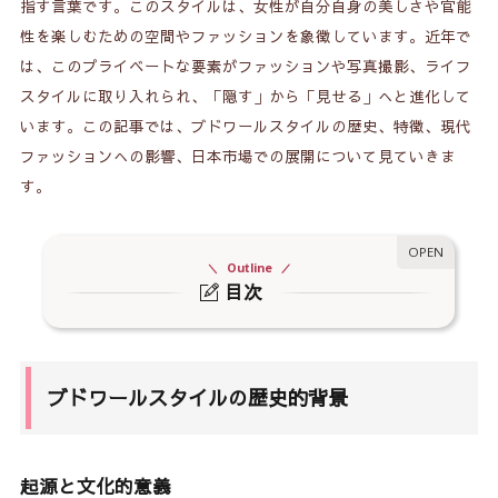
指す言葉です。このスタイルは、女性が自分自身の美しさや官能
性を楽しむための空間やファッションを象徴しています。近年で
は、このプライベートな要素がファッションや写真撮影、ライフ
スタイルに取り入れられ、「隠す」から「見せる」へと進化して
います。この記事では、ブドワールスタイルの歴史、特徴、現代
ファッションへの影響、日本市場での展開について見ていきま
す。
Outline
目次
1.
ブドワールスタイルの歴史的背景
1-1.
起源と文化的意義
ブドワールスタイルの歴史的背景
1-2.
第二次世界大戦とピンナップ文化
2.
ブドワールスタイルの特徴
起源と文化的意義