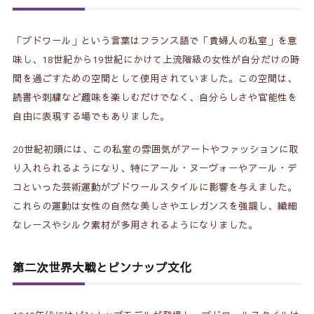
2-1.
素材とデザイン
2-2.
見せるファッションとしての日常化
「ブドワール」という言葉はフランス語で「貴婦人の私室」を意
味し、18世紀から19世紀にかけて上流階級の女性が自分だけの時
3.
現代ファッションへの影響
間を過ごすための空間として使用されていました。この空間は、
読書や刺繍など趣味を楽しむだけでなく、自分らしさや官能性を
3-1.
ランウェイでの採用
自由に表現する場でもありました。
3-2.
ブドワールフォトグラフィーという新ジャンル
20世紀初頭には、この私室の雰囲気がアートやファッションに取
り入れられるようになり、特にアール・ヌーヴォーやアール・デ
4.
日本市場での展開
コといった芸術運動がブドワールスタイルに影響を与えました。
4-1.
国内ブランドによる取り組み
これらの運動は女性の自然な美しさやエレガンスを強調し、繊細
なレースやシルク素材が多用されるようになりました。
4-2.
日本独自のアプローチ
4-3.
コスプレランジェリー
第二次世界大戦とピンナップ文化
5.
今後の展望