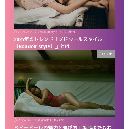
2025-03-21
#
Boudoir style
#
COLUMN
2025年のトレンド「ブドワールスタイル
（Boudoir style）」とは
Guide
2025-04-11
#
Babydoll
#
Guide
ベビードールの魅力と選び方｜初心者でもわ