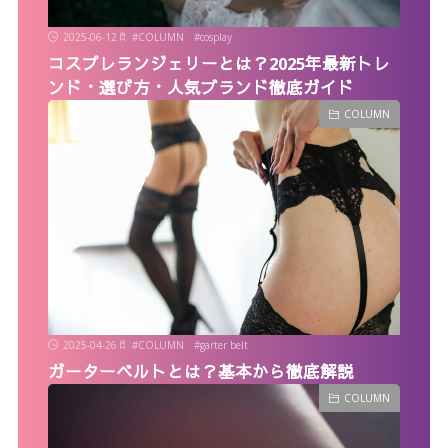
2025-06-12
#
COLUMN
#
cosplay
コスプレランジェリーとは？2025年最新トレ
ンド・選び方・人気ブランド徹底ガイド
COLUMN
2025-04-26
#
COLUMN
#
garter belt
ガーターベルトとは？基本から徹底解説
COLUMN