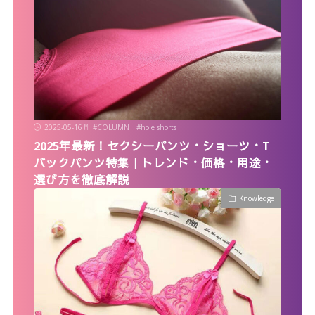
2025-05-16
#
COLUMN
#
hole shorts
2025年最新！セクシーパンツ・ショーツ・T
バックパンツ特集｜トレンド・価格・用途・
選び方を徹底解説
Knowledge