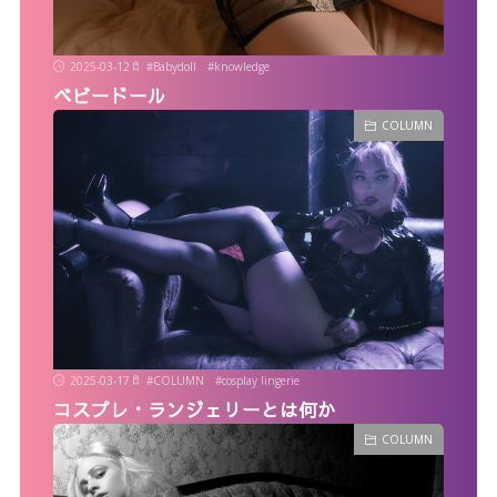
2025-03-12
#
Babydoll
#
knowledge
ベビードール
COLUMN
2025-03-17
#
COLUMN
#
cosplay lingerie
コスプレ・ランジェリーとは何か
COLUMN