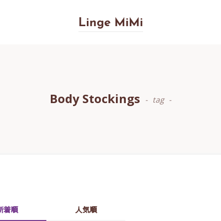
Linge MiMi
Body Stockings
tag
新着順
人気順