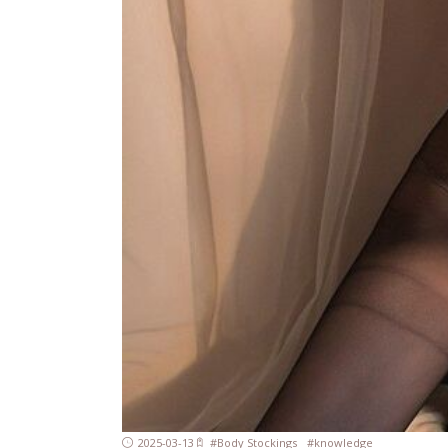
2025-03-13
#
Body Stockings
#
knowledge