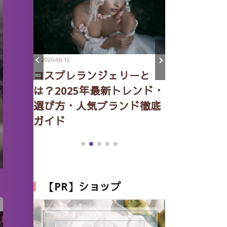
2025-06-12
2025-05-16
コスプレランジェリーと
の特徴
2025年最
は？2025年最新トレンド・
説
ツ・ショー
選び方・人気ブランド徹底
ンツ特集｜
ガイド
格・用途・
説
【PR】ショップ