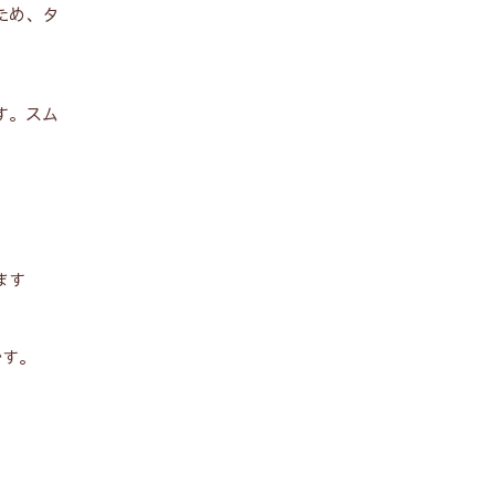
ため、タ
す。スム
ます
です。