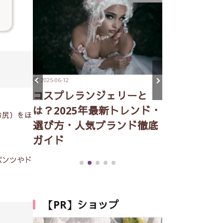
2025-06-12
2025-05-16
コスプレランジェリーと
の特徴
2025年最
は？2025年最新トレンド・
解説
ツ・ショー
お尻）をほ
選び方・人気ブランド徹底
ンツ特集｜
ガイド
格・用途・
説
パンツやド
【PR】ショップ