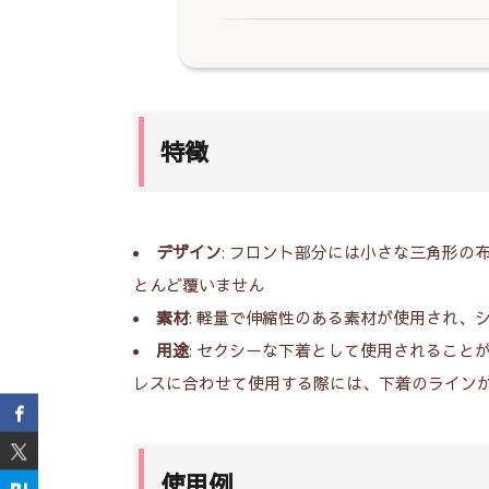
1.
特徴
2.
使用例
特徴
3.
Gストリングの適切な着用シーン
2
ガ
か
デザイン
: フロント部分には小さな三角形
とんど覆いません
素材
: 軽量で伸縮性のある素材が使用され
用途
: セクシーな下着として使用されるこ
レスに合わせて使用する際には、下着のライン
使用例