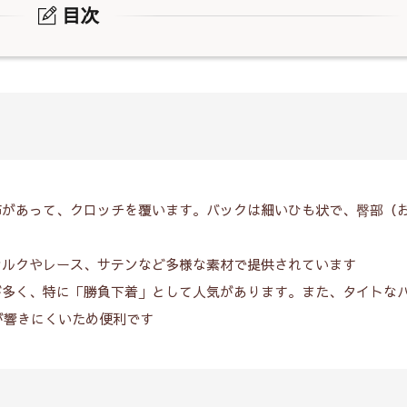
目次
025-04-26
2025-06-17
ーターベルトとは？基本
2025年ランジェリー
ら徹底解説
と最新トレンド徹底
の布があって、クロッチを覆います。バックは細いひも状で、臀部（
、シルクやレース、サテンなど多様な素材で提供されています
とが多く、特に「勝負下着」として人気があります。また、タイトな
が響きにくいため便利です