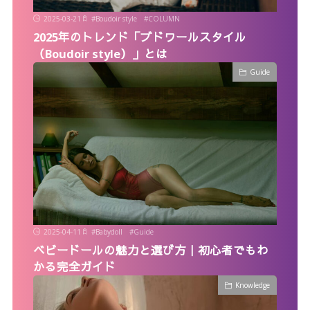
2025-03-21
#
Boudoir style
#
COLUMN
2025年のトレンド「ブドワールスタイル
（Boudoir style）」とは
Guide
2025-04-11
#
Babydoll
#
Guide
ベビードールの魅力と選び方｜初心者でもわ
かる完全ガイド
Knowledge