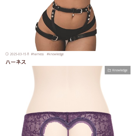
2025-03-15
#
harness
#
knowledge
ハーネス
Knowledge