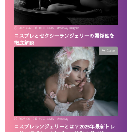
2025-04-18
#
COLUMN
#
cosplay lingerie
コスプレとセクシーランジェリーの関係性を
徹底解説
Guide
2025-06-12
#
COLUMN
#
cosplay
コスプレランジェリーとは？2025年最新トレ