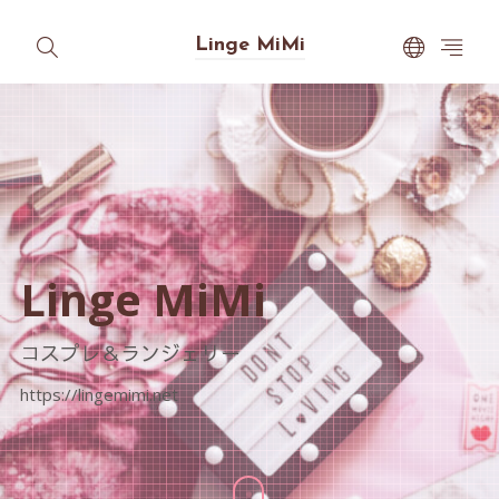
Linge MiMi
Linge MiMi
コスプレ＆ランジェリー
https://lingemimi.net