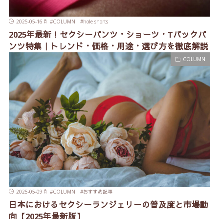
2025-05-16
#
COLUMN
#
hole shorts
2025年最新！セクシーパンツ・ショーツ・Tバックパ
ンツ特集｜トレンド・価格・用途・選び方を徹底解説
COLUMN
2025-05-09
#
COLUMN
#
おすすめ記事
日本におけるセクシーランジェリーの普及度と市場動
向【2025年最新版】