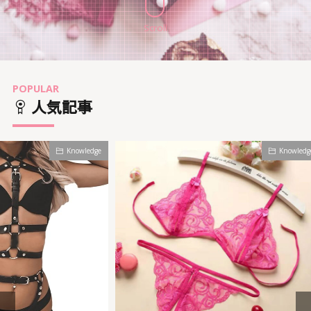
Scroll
POPULAR
人気記事
Knowledge
Knowledge
#
COLUM
コスプレ