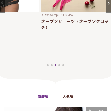
新トレ
底ガイ
#
knowledge
1130 view
オープンショーツ（オープンクロッ
チ）
新着順
人気順
COLUMN