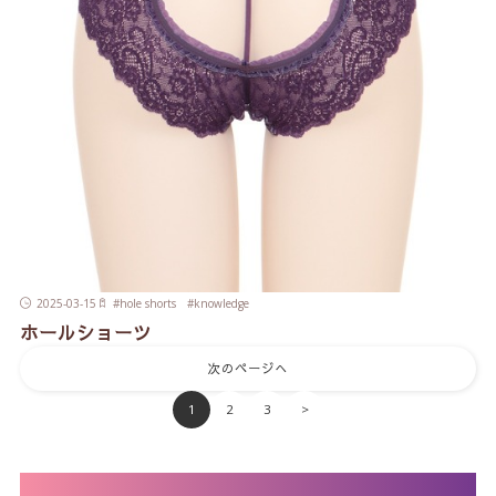
2025-03-15
#
hole shorts
#
knowledge
ホールショーツ
次のページへ
1
2
3
>