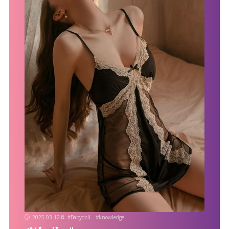
2025-03-12
#
Babydoll
#
knowledge