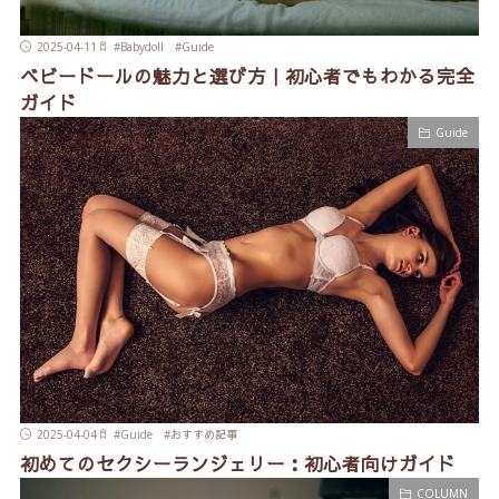
2025-04-11
#
Babydoll
#
Guide
ベビードールの魅力と選び方｜初心者でもわかる完全
ガイド
Guide
2025-04-04
#
Guide
#
おすすめ記事
初めてのセクシーランジェリー：初心者向けガイド
COLUMN